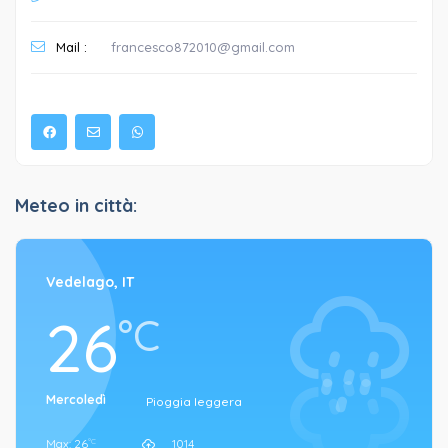
Mail :
francesco872010@gmail.com
Meteo in città:
Vedelago, IT
26
°C
Mercoledì
Pioggia leggera
Max: 26
1014
°C