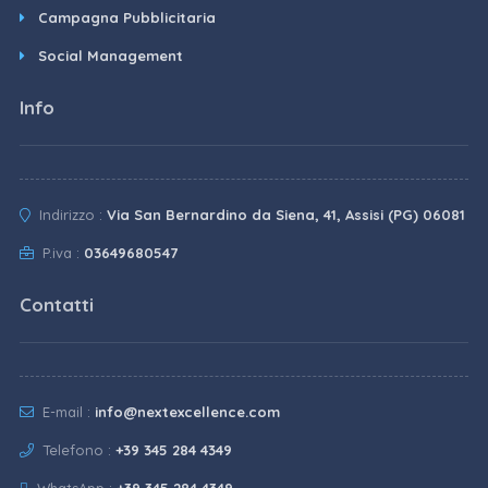
Campagna Pubblicitaria
Social Management
Info
Indirizzo :
Via San Bernardino da Siena, 41, Assisi (PG) 06081
P.iva :
03649680547
Contatti
E-mail :
info@nextexcellence.com
Telefono :
+39 345 284 4349
WhatsApp :
+39 345 284 4349