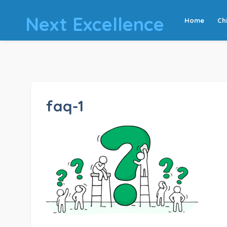
Next Excellence
Home
Ch
faq-1