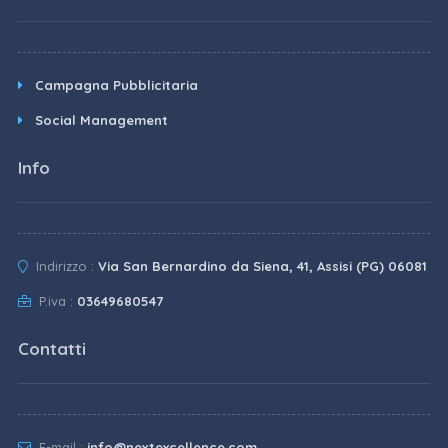
Campagna Pubblicitaria
Social Management
Info
Indirizzo :
Via San Bernardino da Siena, 41, Assisi (PG) 06081
P.iva :
03649680547
Contatti
E-mail :
info@nextexcellence.com