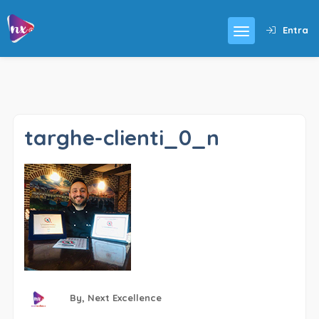
Entra
targhe-clienti_0_n
By,
Next Excellence