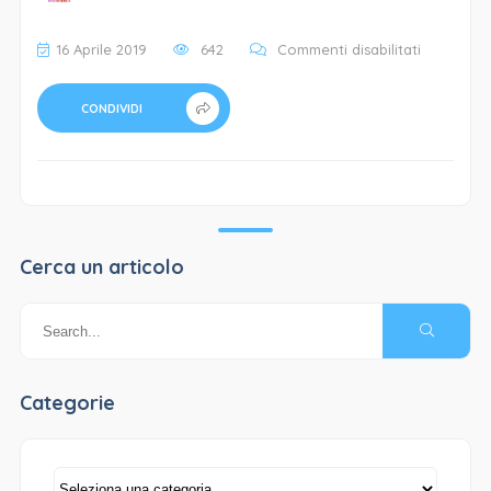
su
16 Aprile 2019
642
Commenti disabilitati
slider_bg
CONDIVIDI
Cerca un articolo
Categorie
Categorie