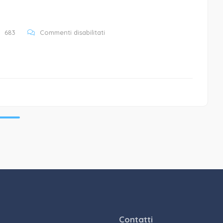
su
683
Commenti disabilitati
slider_3-
5.png
Contatti