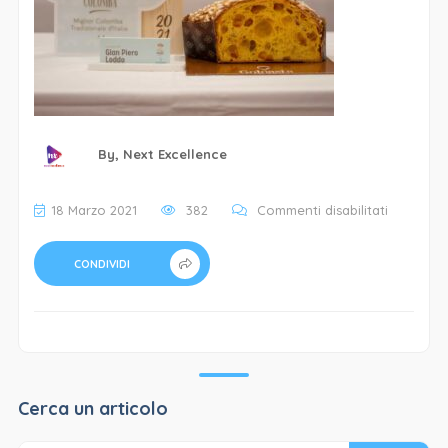
By,
Next Excellence
su
18 Marzo 2021
382
Commenti disabilitati
Pasticceri
La
CONDIVIDI
Dolce
Vita-
1-
min
Cerca un articolo