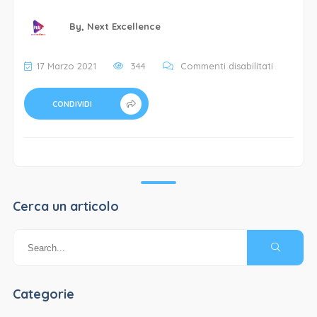
By,
Next Excellence
su
17 Marzo 2021
344
Commenti disabilitati
pasta
la
CONDIVIDI
montanar
–
2
Cerca un articolo
Categorie