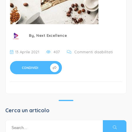
By,
Next Excellence
su
13 Aprile 2021
407
Commenti disabilitati
mokadoro
caffè-
CONDIVIDI
capsule
Cerca un articolo