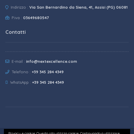
Indirizzo :
Via San Bernardino da Siena, 41, Assisi (PG) 06081
P.iva :
03649680547
Contatti
E-mail :
info@nextexcellence.com
Telefono :
+39 345 284 4349
WhatsApp :
+39 345 284 4349
Privacy e cookie: Questo sito utilizza cookie. Continuando a utilizzare