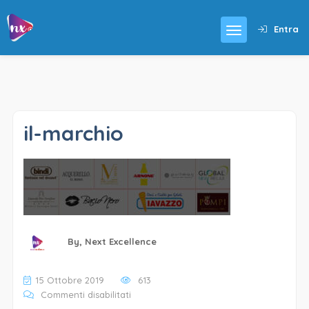
Entra
il-marchio
By,
Next Excellence
15 Ottobre 2019
613
su
Commenti disabilitati
il-