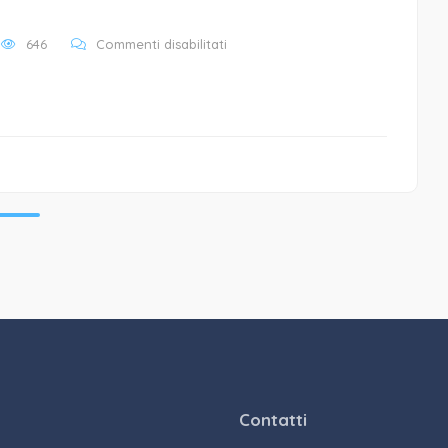
su
646
Commenti disabilitati
header-
social
Contatti