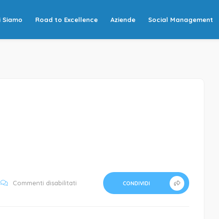
i Siamo
Road to Excellence
Aziende
Social Management
su
Commenti disabilitati
CONDIVIDI
FLL1