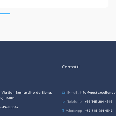
Contatti
:
Via San Bernardino da Siena,
E-mail :
info@nextexcellenc
PG) 06081
Telefono :
+39 345 284 4349
3649680547
WhatsApp :
+39 345 284 4349