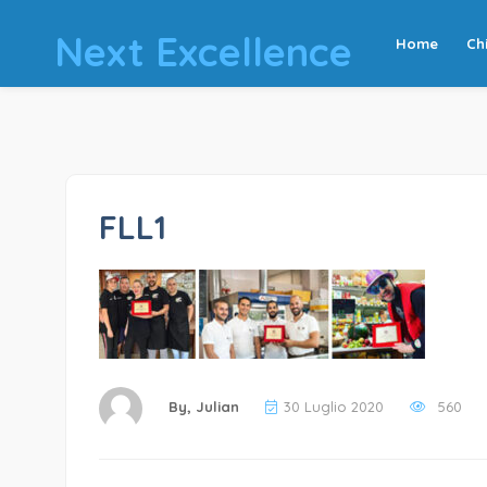
Next Excellence
Home
Ch
FLL1
By,
Julian
30 Luglio 2020
560