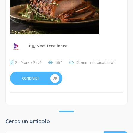
By,
Next Excellence
su
25 Marzo 2021
367
Commenti disabilitati
De
Mori
CONDIVIDI
Specialita
Porchett
–
1
Cerca un articolo