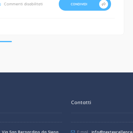
su
Commenti disabilitati
CONDIVIDI
Copertina
Oleificio
Lupi
Contatti
:
Via San Bernardino da Siena,
E-mail :
info@nextexcellenc