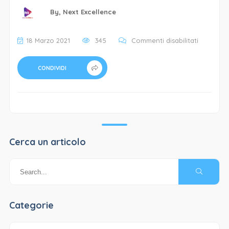
By,
Next Excellence
su
18 Marzo 2021
345
Commenti disabilitati
Copertin
Bar
CONDIVIDI
La
Cannucci
min
Cerca un articolo
Categorie