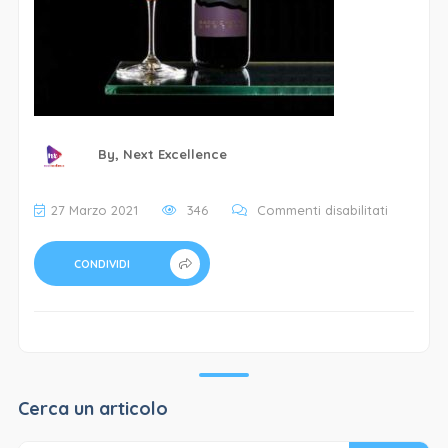
By,
Next Excellence
su
27 Marzo 2021
346
Commenti disabilitati
Azienda
Vitivinico
CONDIVIDI
Umberto
Bacciche
–
2
Cerca un articolo