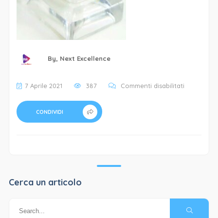
By,
Next Excellence
su
7 Aprile 2021
387
Commenti disabilitati
Annalù
Creazioni
CONDIVIDI
–
6-
min
Cerca un articolo